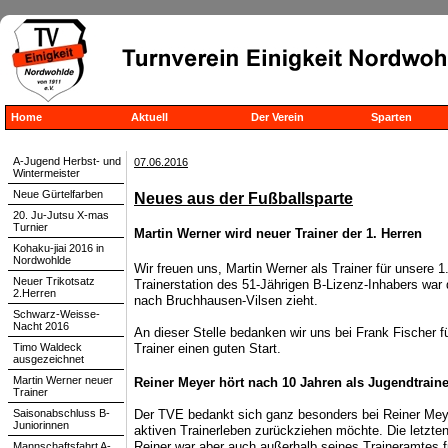
Home
Aktuell
Der Verein
Sparten
A-Jugend Herbst- und
07.06.2016
Wintermeister
Neue Gürtelfarben
Neues aus der Fußballsparte
20. Ju-Jutsu X-mas
Turnier
Martin Werner wird neuer Trainer der 1. Herren
Kohaku-jiai 2016 in
Nordwohlde
Wir freuen uns, Martin Werner als Trainer für unsere
Neuer Trikotsatz
Trainerstation des 51-Jährigen B-Lizenz-Inhabers war
2.Herren
nach Bruchhausen-Vilsen zieht.
Schwarz-Weisse-
Nacht 2016
An dieser Stelle bedanken wir uns bei Frank Fischer 
Timo Waldeck
Trainer einen guten Start.
ausgezeichnet
Martin Werner neuer
Reiner Meyer hört nach 10 Jahren als Jugendtraine
Trainer
Saisonabschluss B-
Der TVE bedankt sich ganz besonders bei Reiner Meye
Juniorinnen
aktiven Trainerleben zurückziehen möchte. Die letzten 7
Reiner war aber auch außerhalb seines Traineramtes f
Mannschaftsfahrt A-