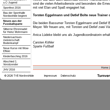
u.C-Jugend
sind die vielen Arbeitsdienste und besonders die Erne
mit viel Elan und Spaß engagiert hat.
Sportfest 2016
Bau der Sporthalle
Torsten Eggelmann und Detlef Bolte neue Trainer 
Nordwohlde beginnt
Neues aus der
Die beiden Bassumer Torsten Eggelmann und Detlef B
Fussballsparte
Meyer. Wir freuen uns, mit Torsten und Detlef zwei Vä
Silberne Ehrennadel
für Heinz Mohrmann
Anica Lüdeke bleibt uns als Jugendkoordinatorin erhal
Niedersachsen-
meisterschaft
Carsten Köhler
Bodenkampf
Sparte Fußball
Neue Kurse mit Wow-
Effekt
Kinderfasching 2016
Abschied 1.
Vorsitzender
Home
JHV 2016