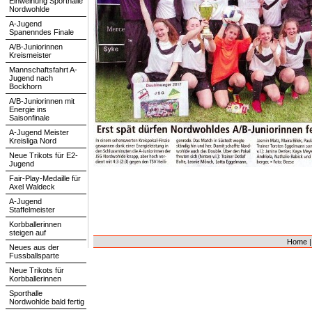
Einweihung Sporthalle
Nordwohlde
A-Jugend
Spanenndes Finale
A/B-Juniorinnen
Kreismeister
Mannschaftsfahrt A-
Jugend nach
Bockhorn
A/B-Juniorinnen mit
Energie ins
Saisonfinale
A-Jugend Meister
Kreisliga Nord
Neue Trikots für E2-
Jugend
Fair-Play-Medaille für
Axel Waldeck
A-Jugend
Staffelmeister
Korbballerinnen
steigen auf
Home
Neues aus der
Fussballsparte
Neue Trikots für
Korbballerinnen
Sporthalle
Nordwohlde bald fertig