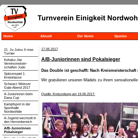
Home
Aktuell
Der Verein
Sparten
17.06.2017
21. Ju-Jutsu X-mas
Turnier
A/B-Juniorinnen sind Pokalsieger
Kohaku-Jiai
Vereinsmeister-
schaften Judo
Das Double ist geschafft: Nach Kreismeisterschaft
Spitzenspiel 1.
Kreisklasse
Wir gratulieren unseren Mädels zu ihrem sensationell
Schwarz-Weisser
Gala-Abend 2017
A-Juniorinnen beim
Quelle: Kreiszeitung am 19.06.2017:
Dana Cup
Kampfsport in der
Sporthalle
Nordwohlde
A-Jugend wechselt in
den Herrenbereich
A/B-Juniorinnen
Pokalsieger