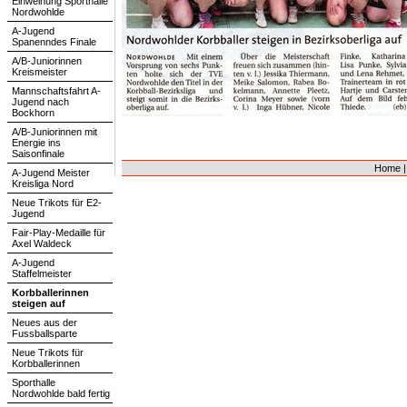
Einweihung Sporthalle
Nordwohlde
A-Jugend
Spanenndes Finale
A/B-Juniorinnen
Kreismeister
Mannschaftsfahrt A-
Jugend nach
Bockhorn
A/B-Juniorinnen mit
Energie ins
Saisonfinale
Home
A-Jugend Meister
Kreisliga Nord
Neue Trikots für E2-
Jugend
Fair-Play-Medaille für
Axel Waldeck
A-Jugend
Staffelmeister
Korbballerinnen
steigen auf
Neues aus der
Fussballsparte
Neue Trikots für
Korbballerinnen
Sporthalle
Nordwohlde bald fertig