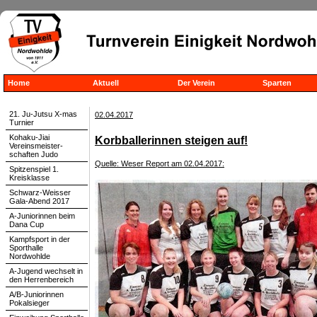
Home
Aktuell
Der Verein
Sparten
21. Ju-Jutsu X-mas
02.04.2017
Turnier
Kohaku-Jiai
Korbballerinnen steigen auf!
Vereinsmeister-
schaften Judo
Quelle: Weser Report am 02.04.2017:
Spitzenspiel 1.
Kreisklasse
Schwarz-Weisser
Gala-Abend 2017
A-Juniorinnen beim
Dana Cup
Kampfsport in der
Sporthalle
Nordwohlde
A-Jugend wechselt in
den Herrenbereich
A/B-Juniorinnen
Pokalsieger