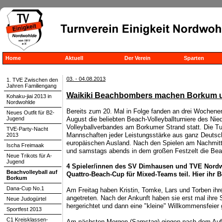
Home
Aktuell
Der Verein
Sparten
03. - 04.08.2013
1. TVE Zwischen den
Jahren Familiengang
Waikiki Beachbombers machen Borkum u
Kohaku-jiai 2013 in
Nordwohlde
Bereits zum 20. Mal in Folge fanden an drei Wochene
Neues Outfit für B2-
Jugend
August die beliebten Beach-Volleyballturniere des Ni
Volleyballverbandes am Borkumer Strand statt. Die Turn
TVE-Party-Nacht
Mannschaften jeder Leistungsstärke aus ganz Deuts
2013
europäischen Ausland. Nach den Spielen am Nachmitta
Ischa Freimaak
und samstags abends in dem großen Festzelt die Bea
Neue Trikots für A-
Jugend
4 Spieler/innen des SV Dimhausen und TVE Nor
Beachvolleyball auf
Quattro-Beach-Cup für Mixed-Teams teil. Hier ihr B
Borkum
Dana-Cup No.1
Am Freitag haben Kristin, Tomke, Lars und Torben ih
angetreten. Nach der Ankunft haben sie erst mal ihre S
Neue Judogürtel
hergerichtet und dann eine "kleine" Willkommensfeier g
Sportfest 2013
C1 Kreisklassen-
Am nächsten Morgen (Samstag) gingen nach dem Aufba