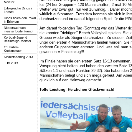
Meister
los (24 5er Gruppen = 120 Mannschaften, 2 mal 10 Min
Erfolgreiche Dinos in
Wetter war zwar gut, nur viel zu windig... Daher mocht
Leeste
wirklich aufkommen. Trotzdem konnten sie sich in ihre
Dinos holen den Pokal
durchsetzen und im darauf folgenden Spiel für die Plätz
in Brinkum
Niedersachsen-
Am darauf folgenden Tag (Sonntag) war das Wetter ric
meister Bodenkampf
sie konnten "richtigen" Beach-Volleyball spielen. Sie k
Gruppe wieder als Sieger durchsetzen. Zu diesem Zeit
Korbball-Jugend
Bezirksliga-Meister
unter den ersten 4 Mannschaften landen würden. Sie
anderen Gruppenersten antreten. Und, was soll man s
C1 Hallen-
Kreismeister
gewonnen = Finaleinzug!!!
Kinderfasching 2013
Im Finale haben sie den ersten Satz 16:13 gewonnen.
JHV 2013
Vorsprung nicht halten und haben den zweiten Satz 13
Sätzen 1:1 und nach Punkten 29:32). Sie haben den 2
Mannschaften belegt und sich mega gefreut. Am Aben
glücklich auf den Heimweg gemacht...
Tolle Leistung! Herzlichen Glückwunsch!